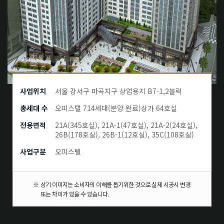
사업위치
서울 강서구 마곡지구 상업용지 B7-1,2블럭
총세대 수
오피스텔 714세대(분양 완료)상가 64호실
전용면적
21A(345호실), 21A-1(47호실), 21A-2(24호실),
26B(178호실), 26B-1(12호실), 35C(108호실)
사업구분
오피스텔
상기 이미지는 소비자의 이해를 돕기위한 것으로 실제 시공시 변경
또는 차이가 있을 수 있습니다.