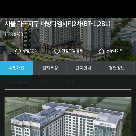
대방 the m city
분양중
준공
임대
서울 마곡지구 대방디엠시티2차(B7-1,2BL)
1688-9970
상담/문의
관심고객 등록
분양사이트
사업개요
입지특성
단지안내
평면정보
사업기본정보
사업정보
오시는길