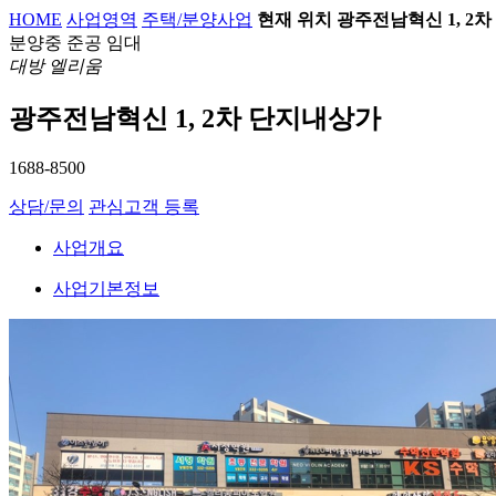
HOME
사업영역
주택/분양사업
현재 위치
광주전남혁신 1, 2
분양중
준공
임대
대방 엘리움
광주전남혁신 1, 2차 단지내상가
1688-8500
상담/문의
관심고객 등록
사업개요
사업기본정보