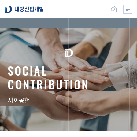
본
대방산업개발
뉴 열기
전체메
문
으
로
건
너
뛰
기
S
O
C
I
A
L
C
O
N
T
R
I
B
U
T
I
O
N
사회공헌