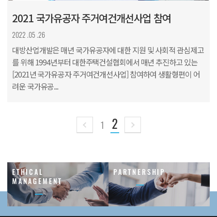
2021 국가유공자 주거여건개선사업 참여
2022 .05 .26
대방산업개발은 매년 국가유공자에 대한 지원 및 사회적 관심제고
를 위해 1994년부터 대한주택건설협회에서 매년 추진하고 있는
[2021년 국가유공자 주거여건개선사업] 참여하여 생활형편이 어
려운 국가유공...
2
1
현재 페이지 -
이전 페이지
다음 페이지
E
T
H
I
C
A
L
P
A
R
T
N
E
R
S
H
I
P
M
A
N
A
G
E
M
E
N
T