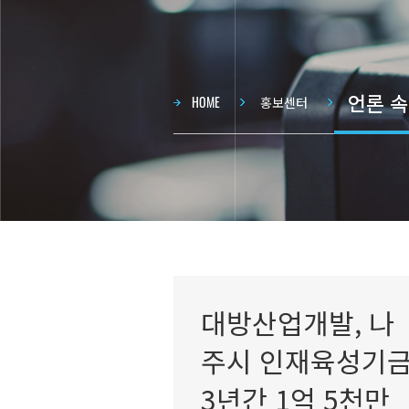
언론 속
현재 
HOME
홍보센터
대방산업개발, 나
주시 인재육성기
3년간 1억 5천만