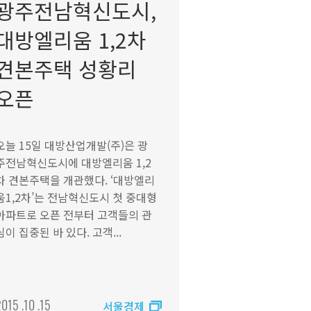
광주전남혁신도시,
대방엘리움 1,2차
견본주택 성황리
오픈
오늘 15일 대방산업개발(주)은 광
주전남혁신도시에 대방엘리움 1,2
차 견본주택을 개관했다. ‘대방엘리
움1,2차’는 전남혁신도시 첫 중대형
아파트로 오픈 전부터 고객들의 관
심이 집중된 바 있다. 고객...
015 .10 .15
서울경제