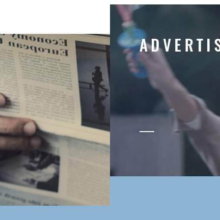
A
D
V
E
R
T
I