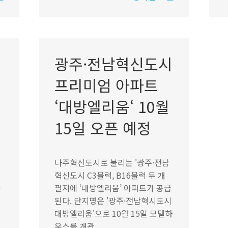
광주·전남혁신도시
프리미엄 아파트
‘대방엘리움‘ 10월
15일 오픈 예정
나주혁신도시로 불리는 '광주·전남
혁신도시 C3블럭, B16블럭 두 개
아
필지에 ‘대방엘리움’ 아파트가 공급
된다. 단지명은 '광주·전남혁시도시
용
대방엘리움'으로 10월 15일 모델하
우스를 개관...