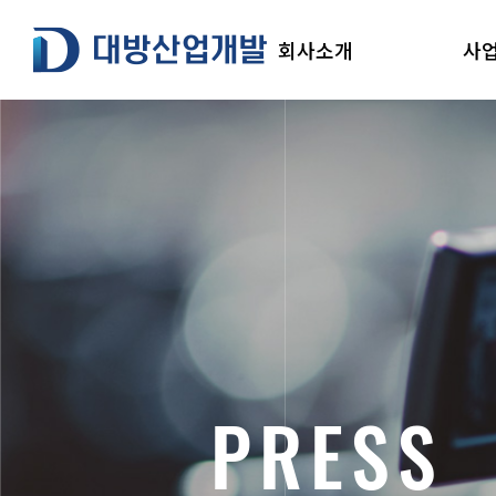
본
대방산업개발
문
회사소개
사
으
로
건
너
뛰
기
P
R
E
S
S