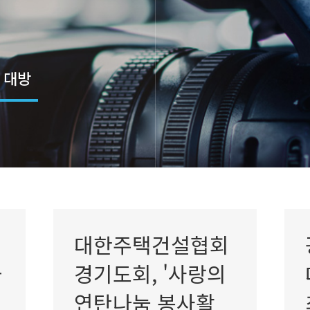
 대방
위치
대한주택건설협회
금
경기도회, '사랑의
연탄나눔 봉사활