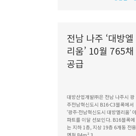
전남 나주 ‘대방엘
리움’ 10월 765채
공급
대방산업개발㈜은 전남 나주시 광
주전남혁신도시 B16·C3블록에서
‘광주·전남혁신도시 대방엘리움’ 
파트를 이달 선보인다. B16블록에
는 지하 1층, 지상 19층 6개동 전
면적 84m² 3...