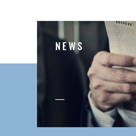
N
E
W
S