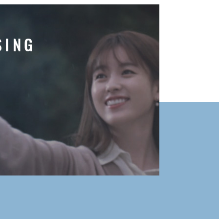
S
I
N
G