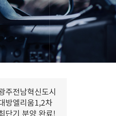
광주전남혁신도시
대방엘리움1,2차
최단기 분양 완료!