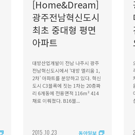
[Home&Dream]
광주전남혁신도시
최초 중대형 평면
아파트
대방산업개발이 전남 나주시 광주
전남혁신도시에서 ‘대방 엘리움 1,
2차’ 아파트를 분양하고 있다. 혁신
도시 C3블록에 짓는 1차는 20층짜
리 6개동에 전용면적 116m² 414
채로 이뤄졌다. B16블...
2015 .10 .23
2
동아일보