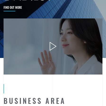
FIND OUT MORE
B
U
S
I
N
E
S
S
A
R
E
A