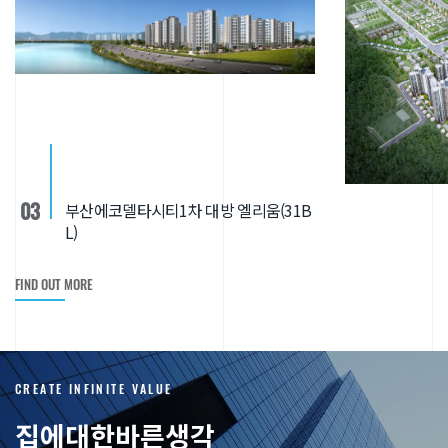
03
부산에코델타시티1차 대방 엘리움(31B
L)
FIND OUT MORE
C
R
E
A
T
E
I
N
F
I
N
I
T
E
V
A
L
U
E
집에대한바른생각