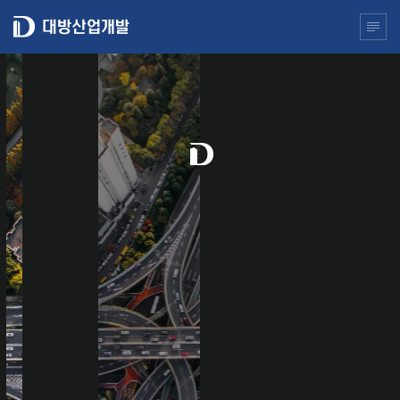
본
대방산업개발
뉴 열기
전체메
문
으
로
건
너
뛰
기
W
E
B
R
I
N
G
A
M
A
Z
I
N
G
T
O
M
O
R
R
O
W
FIND OUT MORE