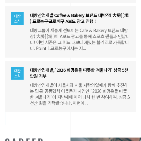
대방산업개발 Coffee & Bakery 브랜드 대방장( 大房[ ]場
대산
) 프로농구·프로배구 A보드 광고 진행 !
소식
대방그룹이 새롭게 선보이는 Cafe & Bakery 브랜드 대방
장( 大房[ ]場 )이 A보드 광고를 통해 스포츠 팬들과 만납니
다! 이번 시즌은 그 어느 때보다 재밌는 볼거리로 가득합니
다. Point 1.프로농구에서는 지...
대방산업개발, '2026 희망온돌 따뜻한 겨울나기' 성금 5천
대산
만원 기부
소식
대방산업개발이 서울시와 서울 사랑의열매가 함께 추진하
는 민⋅관 공동협력 이웃돕기 사업인 "2026 희망온돌 따뜻
한 겨울나기"에 지난해에 이어 다시 한 번 참여하여, 성금 5
천만 원을 기탁했습니다. 이번에...