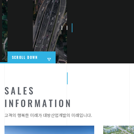
SCROLL DOWN
S
A
L
E
S
I
N
F
O
R
M
A
T
I
O
N
고객의 행복한 미래가 대방산업개발의 미래입니다.