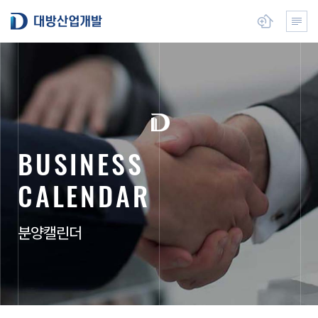
본
대방산업개발
뉴 열기
전체메
문
으
로
건
너
뛰
기
B
U
S
I
N
E
S
S
C
A
L
E
N
D
A
R
분양캘린더