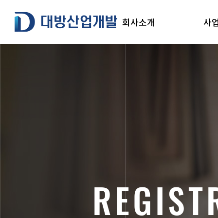
본
대방산업개발
문
회사소개
사
으
로
건
너
뛰
기
R
E
G
I
S
T