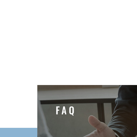
F
A
Q