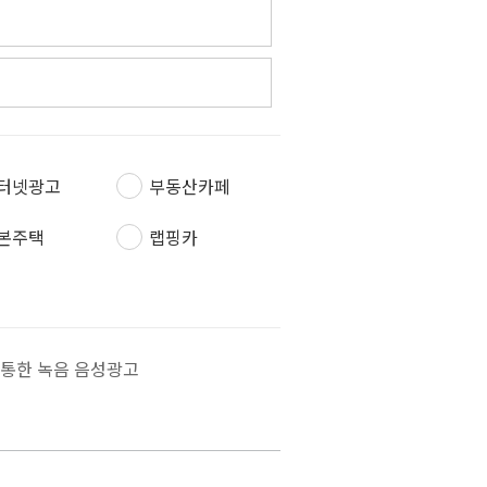
터넷광고
부동산카페
본주택
랩핑카
을 통한 녹음 음성광고