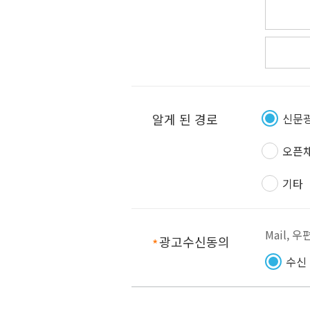
알게 된 경로
신문
오픈
기타
Mail, 
광고수신동의
필수항목
수신