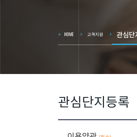
관심단
현재 
HOME
고객지원
관심단지등록
약관동의
이용약관