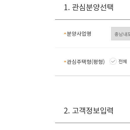
1. 관심분양선택
분양사업명
필수항목
관심주택형(평형)
전체
필수항목
2. 고객정보입력