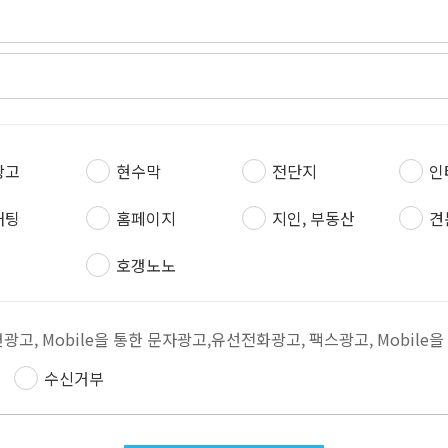
광고
현수막
전단지
인
채팅
홈페이지
지인, 부동산
견
호갱노노
우편광고, Mobile을 통한 문자광고,유선전화광고, 팩스광고, Mobile
수신거부