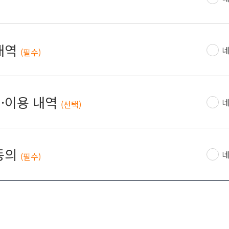
내역
네
(필수)
·이용 내역
네
(선택)
동의
네
(필수)