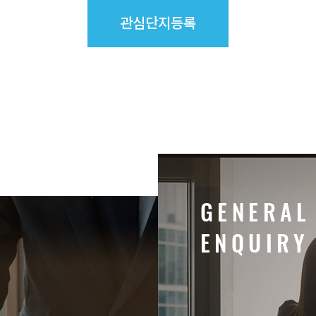
관심단지등록
G
E
N
E
R
A
L
E
N
Q
U
I
R
Y