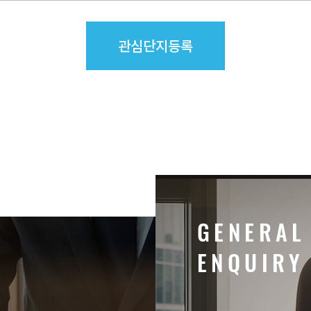
관심단지등록
G
E
N
E
R
A
L
E
N
Q
U
I
R
Y