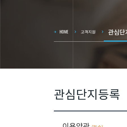
관심단
현재 
HOME
고객지원
관심단지등록
약관동의
이용약관