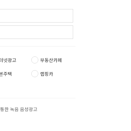
터넷광고
부동산카페
본주택
랩핑카
을 통한 녹음 음성광고