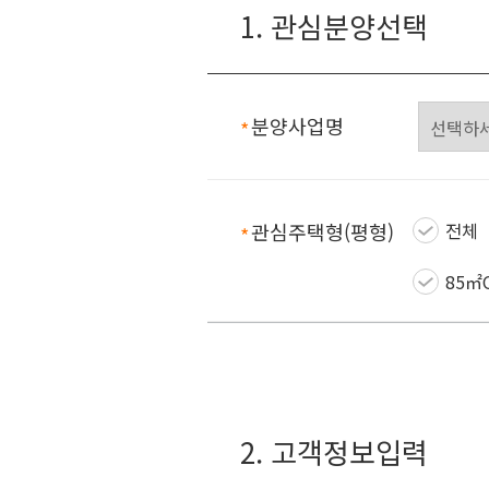
1. 관심분양선택
분양사업명
필수항목
관심주택형(평형)
전체
필수항목
85㎡
2. 고객정보입력