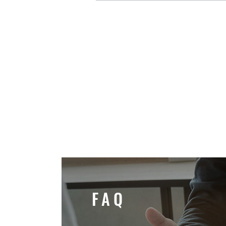
F
A
Q