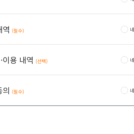
내역
네
(필수)
·이용 내역
네
(선택)
동의
네
(필수)