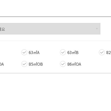
63㎡A
63㎡B
8
OA
85㎡OB
86㎡OA