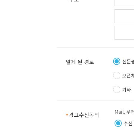
알게 된 경로
신문
오픈
기타
Mail, 
광고수신동의
필수항목
수신