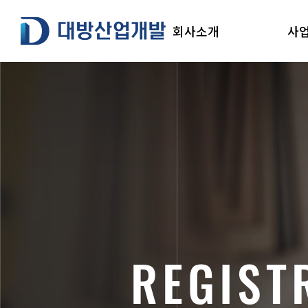
본
대방산업개발
문
회사소개
사
으
로
건
너
뛰
기
R
E
G
I
S
T