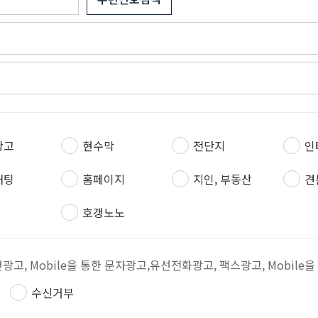
광고
현수막
전단지
인
채팅
홈페이지
지인, 부동산
견
호갱노노
우편광고, Mobile을 통한 문자광고,유선전화광고, 팩스광고, Mobile
수신거부