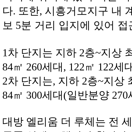
다. 또한,
시흥거모지구
내
보
5
분
거리
입지에
있어
접
1차 단지는 지하 2층~지상 최
84㎡ 260세대, 122㎡ 12
2차 단지는, 지하 2층~지상 
84㎡ 300세대(일반분양 27
대방
엘리움
더
루체는
전