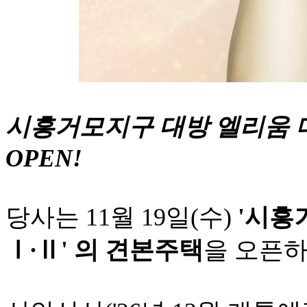
시흥거모지구 대방 엘리움 
OPEN!
당사는
11
월
19
일
(
수
)
'
시흥
Ⅰ∙Ⅱ
'
의
견본주택
을
오픈