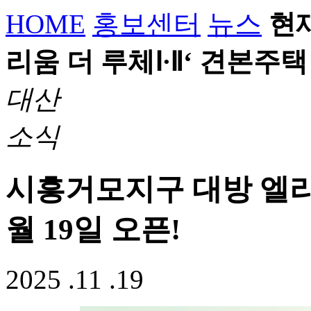
HOME
홍보센터
뉴스
현
리움 더 루체Ⅰ∙Ⅱ‘ 견본주택 
대산
소식
시흥거모지구 대방 엘리움
월 19일 오픈!
2025 .11 .19