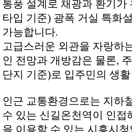
통풍
설계로
채광과
환기가
타입
기준
)
광폭
거실
특화
가능합니다
.
고급스러운
외관을
자랑하
인
전망과
개방감은
물론
,
단지
기준
)
로
입주민의
생활
인근
교통환경으로는
지하
수
있는
신길온천역이
인접
을
이용할
수
있는
시흥시청