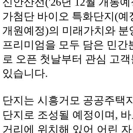
신안산선
('26
년
12
월
개통예
가첨단
바이오
특화단지
(
예
개원예정
)
의
미래가치와
분
프리미엄을
모두 담은
민간
로
오픈
첫날부터
관심
고객
있습니다
.
단지는
시흥거모 공공주택지구 
단지로
조성될
예정이며
,
바
거리에
위치해
있어
어린
자