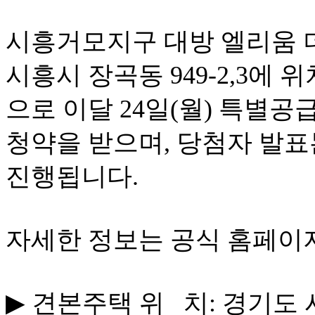
시흥거모지구 대방 엘리움 
시흥시 장곡동 949-2,3에
위
으로
이달
24
일
(
월
)
특별공
청약을
받으며
,
당첨자
발표
진행됩니다
.
자세한 정보는 공식 홈페이
▶
견본주택 위 치: 경기도 시