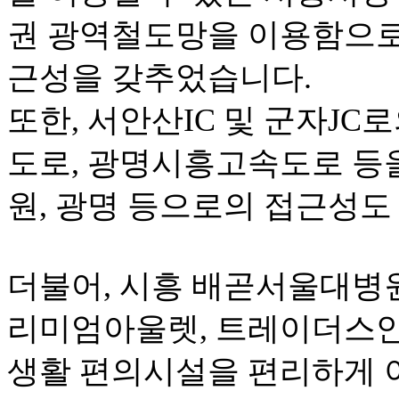
권
광역철도망을
이용함으
근성을
갖추었습니다
.
또한,
서안산
IC
및
군자
JC
로
도로
,
광명시흥고속도로
등
원
,
광명
등으로의
접근성도
더불어
,
시흥
배곧서울대병
리미엄아울렛
,
트레이더스
생활
편의시설을
편리하게