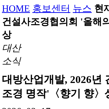
HOME
홍보센터
뉴스
현
건설사조경협의회 '올해의
상
대산
소식
대방산업개발, 2026
조경 명작'〈향기 향〉