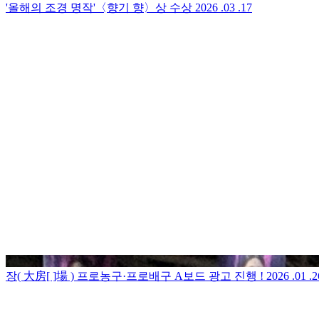
'올해의 조경 명작'〈향기 향〉상 수상
2026 .03 .17
장( 大房[ ]場 ) 프로농구·프로배구 A보드 광고 진행 !
2026 .01 .2